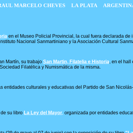
RAUL MARCELO CHEVES LA PLATA ARGENTIN
oria
en el Museo Policial Provincial, la cual fuera declarada de
nstituto Nacional Sanmartiniano y la Asociación Cultural Sanma
 Martín, su trabajo
San Martin, Filatelia e Historia
, en el hal
a Sociedad Filatélica y Numismática de la misma.
las entidades culturales y educativas del Partido de San Nicolás
 de su libro
La Ley del Mayor
,
organizada por entidades educati
ata (29 de mayo al 07 de junio) con la exposición de su libro
"La