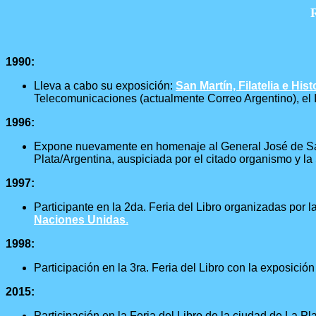
1990:
Lleva a cabo su exposición:
San Martín, Filatelia e Hist
Telecomunicaciones (actualmente Correo Argentino), el I
1996:
Expone nuevamente en homenaje al General José de San
Plata/Argentina, auspiciada por el citado organismo y l
1997:
Participante en la 2da. Feria del Libro organizadas por 
Naciones Unidas
.
1998:
Participación en la 3ra. Feria del Libro con la exposición
2015:
Participación en la Feria del Libro de la ciudad de La Pl